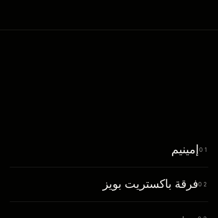
إمينيم
01
فرقة باكستريت بويز
02