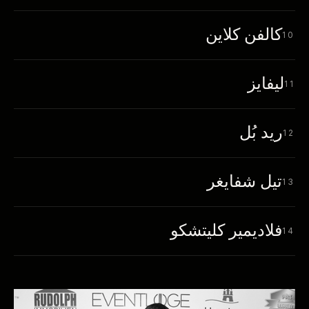
كالفن كلاين
10
ليفايز
11
ريد بُل
12
تيل شفايغر
13
فلاديمير كليتشكو
14