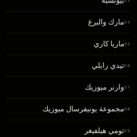
بيونسيه
03
مارك والبرغ
04
ماريا كاري
05
تيدي رايلي
06
وارنر ميوزيك
07
مجموعة يونيفرسال ميوزيك
08
تومي هيلفيغر
09